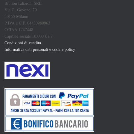
Biblion Edizioni SRL
Via G. Govone, 70
20155 Milano
P.IVA e C.F. 04430980963
CCIAA 1747448
Capitale sociale 10.000 € i.v.
Condizioni di vendita
Informativa dati personali e cookie policy