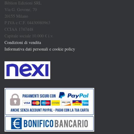
Biblion Edizioni SRL
Via G. Govone, 70
20155 Milano
P.IVA e C.F. 04430980963
CCIAA 1747448
Capitale sociale 10.000 € i.v.
Condizioni di vendita
Informativa dati personali e cookie policy