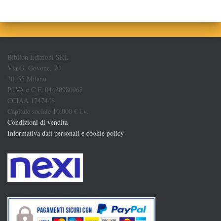
Biblion Edizioni SRL
Via G. Govone, 70
20155 Milano
P.IVA e C.F. 04430980963
CCIAA 1747448
Capitale sociale 10.000 € i.v.
Condizioni di vendita
Informativa dati personali e cookie policy