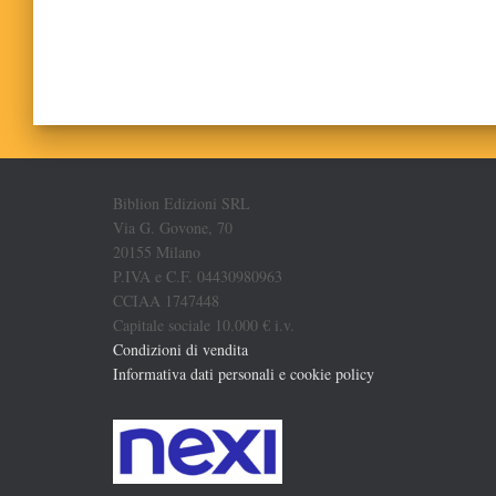
Biblion Edizioni SRL
Via G. Govone, 70
20155 Milano
P.IVA e C.F. 04430980963
CCIAA 1747448
Capitale sociale 10.000 € i.v.
Condizioni di vendita
Informativa dati personali e cookie policy