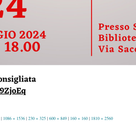
|
1086 × 1536
|
230 × 325
|
600 × 849
|
160 × 160
|
1810 × 2560