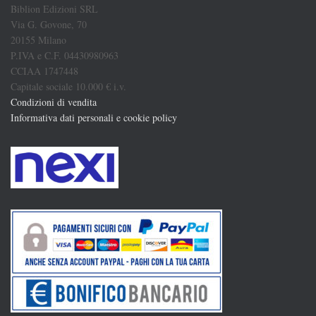
Biblion Edizioni SRL
Via G. Govone, 70
20155 Milano
P.IVA e C.F. 04430980963
CCIAA 1747448
Capitale sociale 10.000 € i.v.
Condizioni di vendita
Informativa dati personali e cookie policy