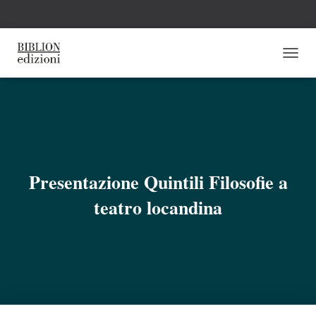
N
A
V
I
G
A
Z
I
O
Presentazione Quintili Filosofie a
N
E
teatro locandina
T
O
G
G
L
E