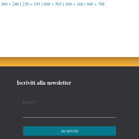
360 × 240
|
230 × 193
|
600 × 503
|
160 × 160
|
940 × 788
Iscriviti alla newsletter
Email
*