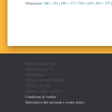
Dimensioni:
300 × 251
|
450 × 377
|
750 × 629
|
450 × 377
|
Biblion Edizioni SRL
Via G. Govone, 70
20155 Milano
P.IVA e C.F. 04430980963
CCIAA 1747448
Capitale sociale 10.000 € i.v.
Condizioni di vendita
Informativa dati personali e cookie policy