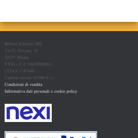
Biblion Edizioni SRL
Via G. Govone, 70
20155 Milano
P.IVA e C.F. 04430980963
CCIAA 1747448
Capitale sociale 10.000 € i.v.
Condizioni di vendita
Informativa dati personali e cookie policy