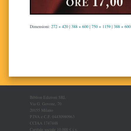
Dimensioni:
272 × 420
|
388 × 600
|
750 × 1159
|
388 × 600
Biblion Edizioni SRL
Via G. Govone, 70
20155 Milano
P.IVA e C.F. 04430980963
CCIAA 1747448
Capitale sociale 10.000 € i.v.