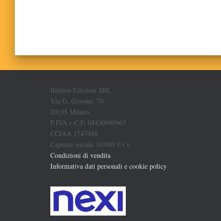
Biblion Edizioni SRL
Via G. Govone, 70
20155 Milano
P.IVA e C.F. 04430980963
CCIAA 1747448
Capitale sociale 10.000 € i.v.
Condizioni di vendita
Informativa dati personali e cookie policy