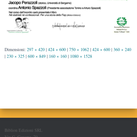
Dimensioni:
297 × 420
|
424 × 600
|
750 × 1062
|
424 × 600
|
360 × 240
|
230 × 325
|
600 × 849
|
160 × 160
|
1080 × 1528
Biblion Edizioni SRL
Via G. Govone, 70