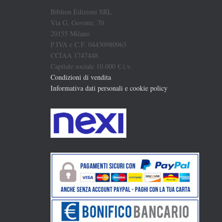
Biblion Edizioni SRL
Via G. Govone, 70
20155 Milano
P.IVA e C.F. 04430980963
CCIAA 1747448
Capitale sociale 10.000 € i.v.
Condizioni di vendita
Informativa dati personali e cookie policy