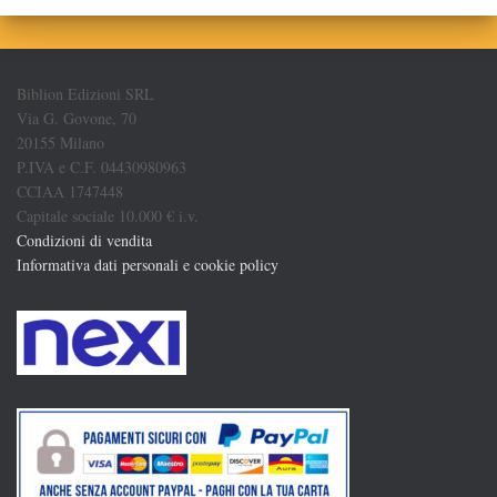
Biblion Edizioni SRL
Via G. Govone, 70
20155 Milano
P.IVA e C.F. 04430980963
CCIAA 1747448
Capitale sociale 10.000 € i.v.
Condizioni di vendita
Informativa dati personali e cookie policy