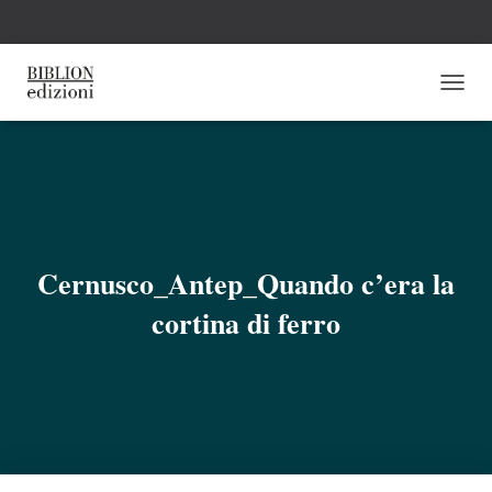
N
A
V
I
G
A
Z
I
O
Cernusco_Antep_Quando c’era la
N
E
cortina di ferro
T
O
G
G
L
E