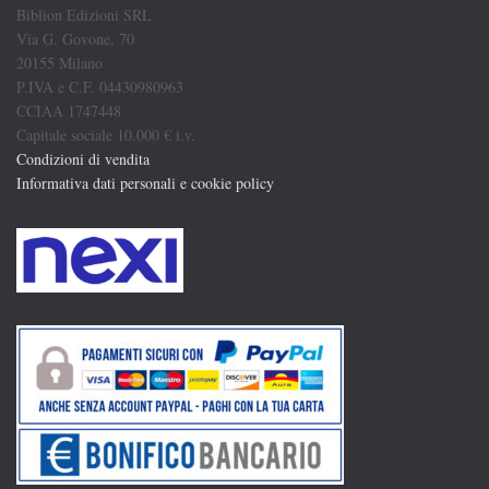
Biblion Edizioni SRL
Via G. Govone, 70
20155 Milano
P.IVA e C.F. 04430980963
CCIAA 1747448
Capitale sociale 10.000 € i.v.
Condizioni di vendita
Informativa dati personali e cookie policy