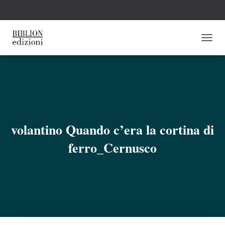
N
A
V
I
G
A
Z
I
O
volantino Quando c’era la cortina di
N
E
ferro_Cernusco
T
O
G
G
L
E