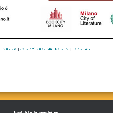
|
360 × 240
|
230 × 325
|
600 × 848
|
160 × 160
|
1003 × 1417
Iscriviti alla newsletter