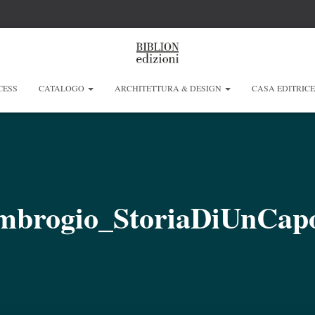
CESS
CATALOGO
ARCHITETTURA & DESIGN
CASA EDITRIC
mbrogio_StoriaDiUnCapo