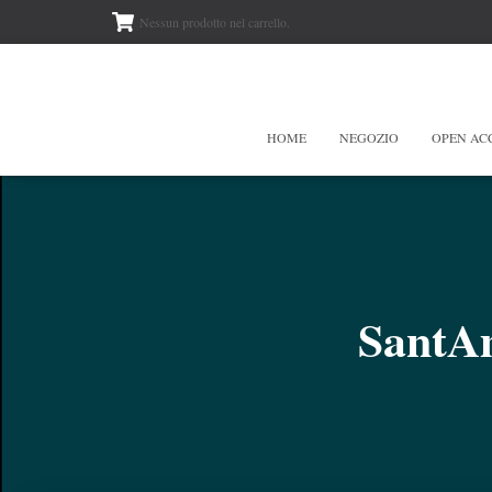
Nessun prodotto nel carrello.
HOME
NEGOZIO
OPEN AC
SantA