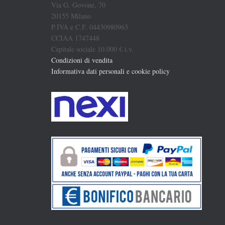
Via G. Govone, 70
20155 Milano
P.IVA e C.F. 04430980963
CCIAA 1747448
Capitale sociale 10.000 € i.v.
Condizioni di vendita
Informativa dati personali e cookie policy