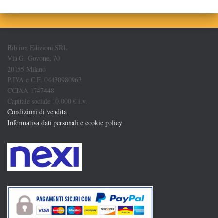
Biblion Edizioni SRL
Via G. Govone, 70
20155 Milano
P.IVA e C.F. 04430980963
CCIAA 1747448
Capitale sociale 10.000 € i.v.
Condizioni di vendita
Informativa dati personali e cookie policy