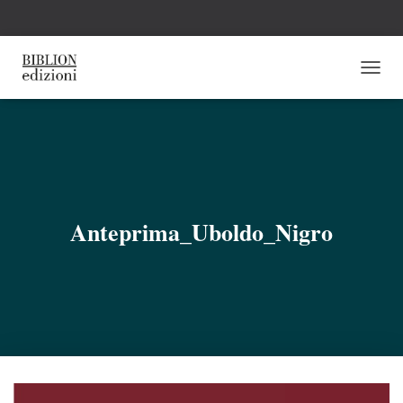
N
A
V
I
G
A
Z
I
O
Anteprima_Uboldo_Nigro
N
E
T
O
G
G
L
E