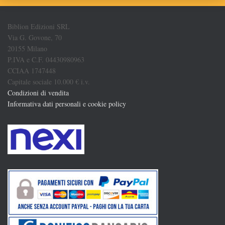
Biblion Edizioni SRL
Via G. Govone, 70
20155 Milano
P.IVA e C.F. 04430980963
CCIAA 1747448
Capitale sociale 10.000 € i.v.
Condizioni di vendita
Informativa dati personali e cookie policy