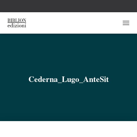
N
A
V
I
G
A
Z
I
O
Cederna_Lugo_AnteSit
N
E
T
O
G
G
L
E