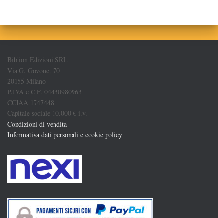
Biblion Edizioni SRL
Via G. Govone, 70
20155 Milano
P.IVA e C.F. 04430980963
CCIAA 1747448
Capitale sociale 10.000 € i.v.
Condizioni di vendita
Informativa dati personali e cookie policy