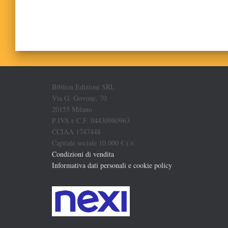
Biblion Edizioni SRL
Via G. Govone, 70
20155 Milano
P.IVA e C.F. 04430980963
CCIAA 1747448
Capitale sociale 10.000 € i.v.
Condizioni di vendita
Informativa dati personali e cookie policy