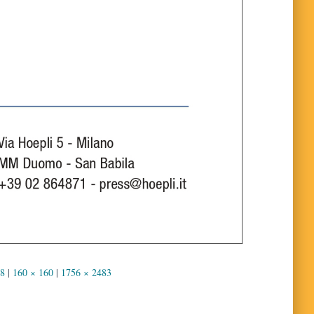
48
|
160 × 160
|
1756 × 2483