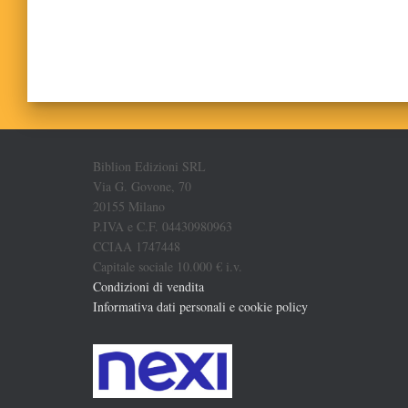
Biblion Edizioni SRL
Via G. Govone, 70
20155 Milano
P.IVA e C.F. 04430980963
CCIAA 1747448
Capitale sociale 10.000 € i.v.
Condizioni di vendita
Informativa dati personali e cookie policy