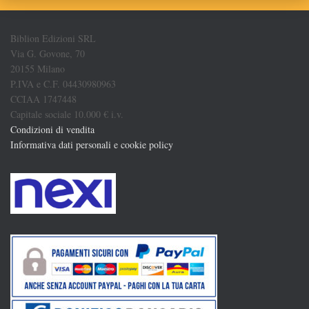
Biblion Edizioni SRL
Via G. Govone, 70
20155 Milano
P.IVA e C.F. 04430980963
CCIAA 1747448
Capitale sociale 10.000 € i.v.
Condizioni di vendita
Informativa dati personali e cookie policy