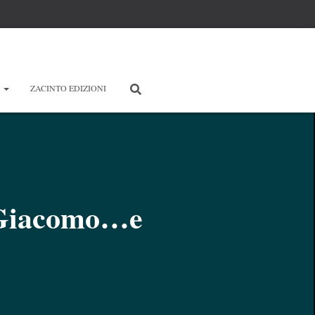
E
ZACINTO EDIZIONI
 Giacomo…e