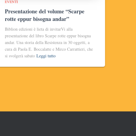
EVENTI
Presentazione del volume “Scarpe
rotte eppur bisogna andar”
Biblion edizioni è lieta di invitarVi alla
presentazione del libro Scarpe rotte eppur bisogna
andar. Una storia della Resistenza in 30 oggetti, a
cura di Paola E. Boccalatte e Mirco Carrattieri, che
si svolgerà sabato
Leggi tutto