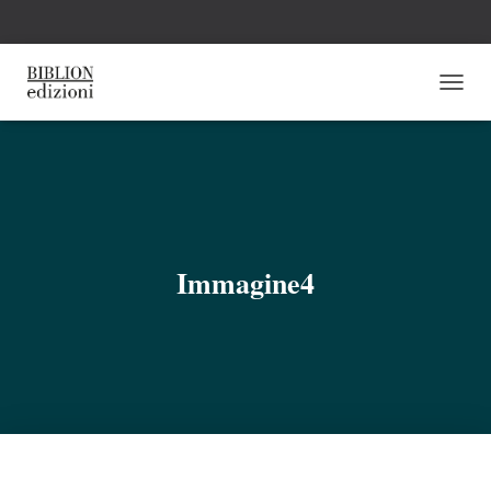
N
A
V
I
G
A
Z
I
O
Immagine4
N
E
T
O
G
G
L
E