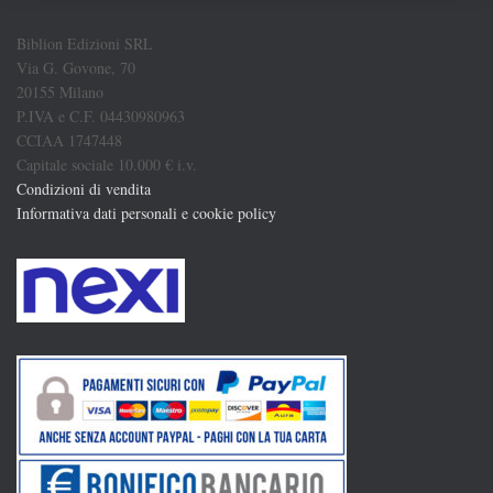
Biblion Edizioni SRL
Via G. Govone, 70
20155 Milano
P.IVA e C.F. 04430980963
CCIAA 1747448
Capitale sociale 10.000 € i.v.
Condizioni di vendita
Informativa dati personali e cookie policy