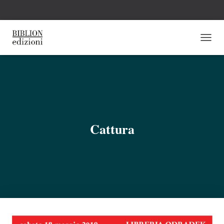
N
A
V
I
G
A
Z
I
O
Cattura
N
E
T
O
G
G
L
E