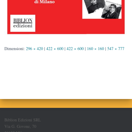
Dimensioni:
296 × 420
|
422 × 600
|
422 × 600
|
160 × 160
|
547 × 777
Biblion Edizioni SRL
Via G. Govone, 70