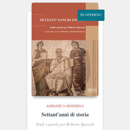
€15.00.
€14.25.
IN OFFERTA!
ADRIATICA MODERNA
Settant’anni di storia
Studi e parole per Roberto Spazzali