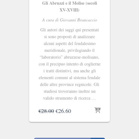
Gli Abruzzi e il Molise (secoli
XV-XVIII)
A cura di Giovanni Brancaccio
Gli autori dei saggi qui presentati
si sono proposti di analizzare
alcuni aspetti del feudalesimo
meridionale, privilegiando il
“laboratorio” abruzzese-molisano,
con il precipuo intento di coglierne
i tratti distintivi, ma anche gli
elementi comuni al sistema feudale
delle altre province regnicole. Gli
studiosi troveranno inoltre un
valido strumento di ricerca …
Il
Il
€
28.00
€
26.60
prezzo
prezzo
originale
attuale
era:
è:
€28.00.
€26.60.