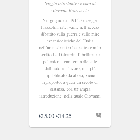
Saggio introduttivo e cura di
Giovanni Brancaccio
Nel giugno del 1915, Giuseppe
Prezzolini intervenne nell’acceso
dibattito sulla guerra e sulle mire
espansionistiche dell’Italia
nell’area adriatico-balcanica con lo
scritto La Dalmazia. Il brillante e
polemico – com’era nello stile
dell’autore – lavoro, mai più
ripubblicato da allora, viene
riproposto, a quasi un secolo di
distanza, con un’ampia
introduzione, nella quale Giovanni
…
Il
Il
€
15.00
€
14.25
prezzo
prezzo
originale
attuale
era:
è: