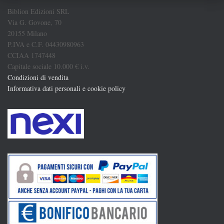
Biblion Edizioni SRL
Via G. Govone, 70
20155 Milano
P.IVA e C.F. 04430980963
CCIAA 1747448
Capitale sociale 10.000 € i.v.
Condizioni di vendita
Informativa dati personali e cookie policy