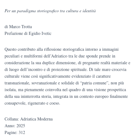
prezzo
prezzo
Per un paradigma storiografico tra cultura e identità
originale
attuale
di Marco Trotta
era:
è:
Prefazione di Egidio Ivetic
€28.00.
€26.60.
Questo contributo alla riflessione storiografica intorno a immagini
peculiari e multiformi dell’Adriatico tra le due sponde prende in
considerazione la sua duplice dimensione, di pregnante realtà materiale e
di luogo dell’incontro e di proiezione spirituale. Di tale mare-crocevia
culturale viene così significativamente evidenziato il carattere
transnazionale, sovranazionale e solidale di “patria comune”, non più
isolata, ma pienamente coinvolta nel quadro di una visione prospettica
della sua ininterrotta storia, integrata in un contesto europeo finalmente
consapevole, rigenerato e coeso.
Collana: Adriatica Moderna
Anno: 2025
Pagine: 312