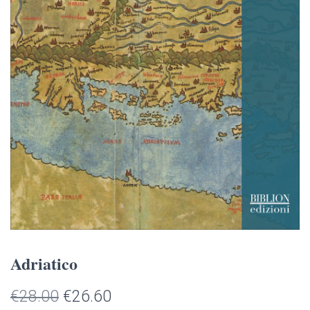
Adriatico
Il
Il
€
28.00
€
26.60