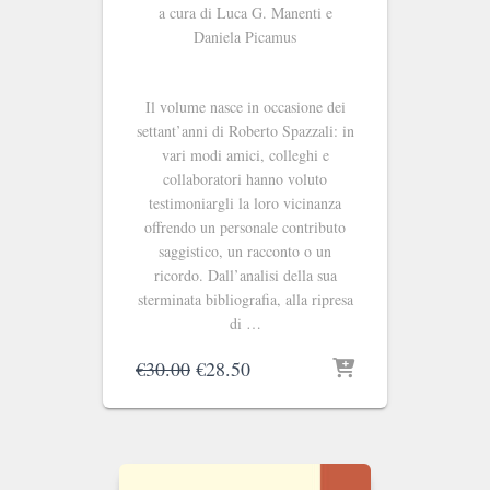
a cura di Luca G. Manenti e
Daniela Picamus
Il volume nasce in occasione dei
settant’anni di Roberto Spazzali: in
vari modi amici, colleghi e
collaboratori hanno voluto
testimoniargli la loro vicinanza
offrendo un personale contributo
saggistico, un racconto o un
ricordo. Dall’analisi della sua
sterminata bibliografia, alla ripresa
di …
Il
Il
€
30.00
€
28.50
prezzo
prezzo
originale
attuale
era:
è:
€30.00.
€28.50.