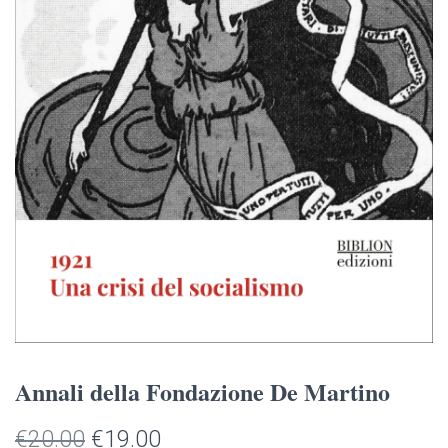
Annali della Fondazione De Martino
Il
Il
€
20.00
€
19.00