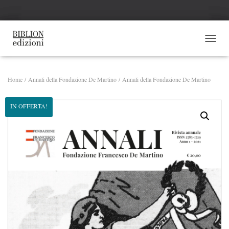
N
A
V
I
Home
/
Annali della Fondazione De Martino
/ Annali della Fondazione De Martino
G
A
Z
IN OFFERTA!
I
O
N
E
T
O
G
G
L
E