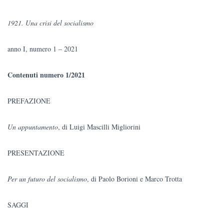
prezzo
prezzo
1921. Una crisi del socialismo
originale
attuale
anno I, numero 1 – 2021
era:
è:
€20.00.
€19.00.
Contenuti numero 1/2021
PREFAZIONE
Un appuntamento
, di Luigi Mascilli Migliorini
PRESENTAZIONE
Per un futuro del socialismo
, di Paolo Borioni e Marco Trotta
SAGGI