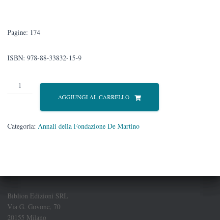
Pagine: 174
ISBN: 978-88-33832-15-9
Annali
della
AGGIUNGI AL CARRELLO
Fondazione
De
Martino
Categoria:
Annali della Fondazione De Martino
quantità
Biblion Edizioni SRL
Via G. Govone, 70
20155 Milano