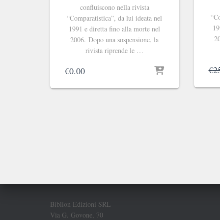
confluiscono nella rivista
“Co
“Comparatistica”, da lui ideata nel
19
1991 e diretta fino alla morte nel
20
2006. Dopo una sospensione, la
rivista riprende le …
€
2
€
0.00
Biblion Edizioni SRL
Via G. Govone, 70