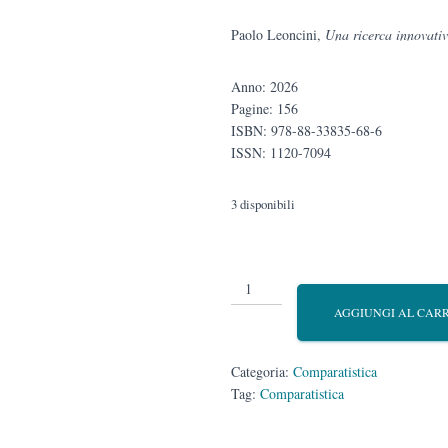
Paolo Leoncini,
Una ricerca innovativ
Anno: 2026
Pagine: 156
ISBN: 978-88-33835-68-6
ISSN: 1120-7094
3 disponibili
Comparatistica
n.
AGGIUNGI AL CAR
2/2025
quantità
Categoria:
Comparatistica
Tag:
Comparatistica