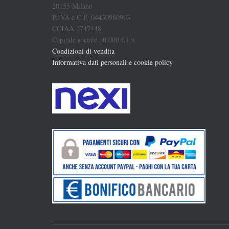
20155 Milano
P.IVA e C.F. 04430980963
CCIAA 1747448
Capitale sociale 10.000 € i.v.
Condizioni di vendita
Informativa dati personali e cookie policy