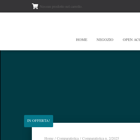
Nessun prodotto nel carrello.
HOME
NEGOZIO
OPEN AC
IN OFFERTA!
Home
/
Comparatistica
/ Comparatistica n. 2/2025