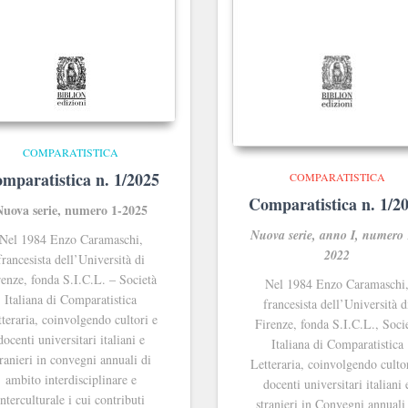
COMPARATISTICA
mparatistica n. 1/2025
COMPARATISTICA
Comparatistica n. 1/2
Nuova serie, numero 1-2025
Nuova serie, anno I, numero 
Nel 1984 Enzo Caramaschi,
2022
francesista dell’Università di
renze, fonda S.I.C.L. ‒ Società
Nel 1984 Enzo Caramaschi
Italiana di Comparatistica
francesista dell’Università d
teraria, coinvolgendo cultori e
Firenze, fonda S.I.C.L., Soci
docenti universitari italiani e
Italiana di Comparatistica
tranieri in convegni annuali di
Letteraria, coinvolgendo culto
ambito interdisciplinare e
docenti universitari italiani 
interculturale i cui contributi
stranieri in Convegni annuali