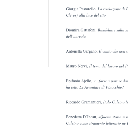
Giorgia Pastorello,
La rivelazione di 
Clèves) alla luce del rito
Diomira Gattafoni,
Baudelaire sulla s
dell’aureola
Antonella Gargano,
Il canto che non c
Mauro Nervi,
Il tema del lavoro nel 
Epifanio Ajello,
«…forse a partire dai
ha letto Le Avventure di Pinocchio?
Riccardo Gramantieri,
Italo Calvino
Benedetta D’Incau,
«Queste storie si 
Calvino come strumento letterario ne L