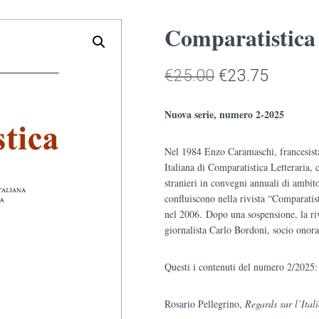
Comparatistica 
Il
Il
€
25.00
€
23.75
prezzo
prezzo
Nuova serie, numero 2-2025
originale
attuale
Nel 1984 Enzo Caramaschi, francesista
era:
è:
Italiana di Comparatistica Letteraria, 
€25.00.
€23.75
stranieri in convegni annuali di ambito 
confluiscono nella rivista “Comparatist
nel 2006. Dopo una sospensione, la riv
giornalista Carlo Bordoni, socio onora
Questi i contenuti del numero 2/2025:
Rosario Pellegrino,
Regards sur l’Ital