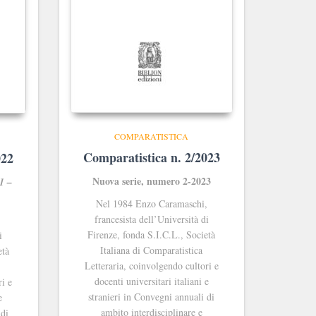
COMPARATISTICA
Comparatistica n. 2/2023
022
Nuova serie, numero 2-2023
1 –
Nel 1984 Enzo Caramaschi,
francesista dell’Università di
,
Firenze, fonda S.I.C.L., Società
i
Italiana di Comparatistica
età
Letteraria, coinvolgendo cultori e
docenti universitari italiani e
ri e
stranieri in Convegni annuali di
e
ambito interdisciplinare e
 di