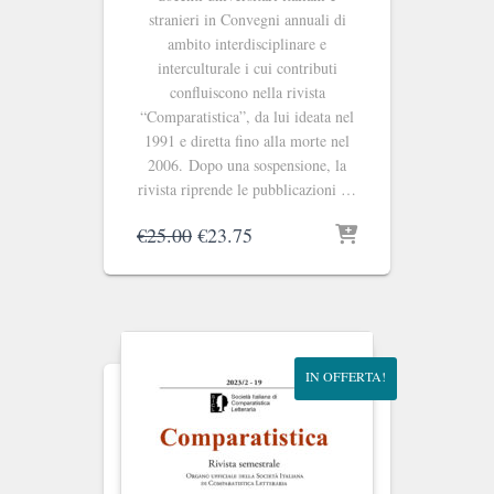
stranieri in Convegni annuali di
ambito interdisciplinare e
interculturale i cui contributi
confluiscono nella rivista
“Comparatistica”, da lui ideata nel
1991 e diretta fino alla morte nel
2006. Dopo una sospensione, la
rivista riprende le pubblicazioni …
Il
Il
€
25.00
€
23.75
prezzo
prezzo
originale
attuale
era:
è:
€25.00.
€23.75.
IN OFFERTA!