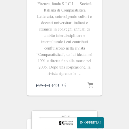
Firenze, fonda S.I.C.L. ‒ Società
Italiana di Comparatistica
Letteraria, coinvolgendo cultori e
docenti universitari italiani e
stranieri in convegni annuali di
ambito interdisciplinare e
interculturale i cui contributi
confluiscono nella rivista
“Comparatistica”, da lui ideata nel
1991 e diretta fino alla morte nel
2006. Dopo una sospensione, la
rivista riprende le …
Il
Il
€
25.00
€
23.75
prezzo
prezzo
originale
attuale
era:
è:
€25.00.
€23.75.
IN OFFERTA!