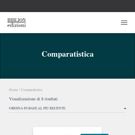
NAVI
Comparatistica
Home
/ Comparatistica
Ordina
Visualizzazione di 8 risultati
in
base
al
più
recente