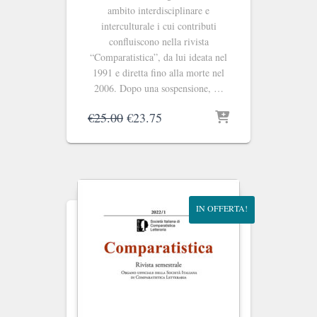
ambito interdisciplinare e
interculturale i cui contributi
confluiscono nella rivista
“Comparatistica”, da lui ideata nel
1991 e diretta fino alla morte nel
2006. Dopo una sospensione, …
Il
Il
€
25.00
€
23.75
prezzo
prezzo
originale
attuale
era:
è:
€25.00.
€23.75.
IN OFFERTA!