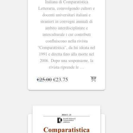
Italiana di Comparatistica
Letteraria, coinvolgendo cultori e
docenti universitari italiani e
stranieri in convegni annuali di
ambito interdisciplinare e
interculturale i cui contributi
confluiscono nella rivista
“Comparatistica”, da lui ideata nel
1991 e diretta fino alla morte nel
2006. Dopo una sospensione, la
rivista riprende le …
Il
Il
€
25.00
€
23.75
prezzo
prezzo
originale
attuale
era:
è:
€25.00.
€23.75.