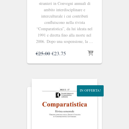
stranieri in Convegni annuali di
ambito interdisciplinare e
interculturale i cui contributi
confluiscono nella rivista
“Comparatistica”, da lui ideata nel
1991 e diretta fino alla morte nel
2006. Dopo una sospensione, la …
Il
Il
€
25.00
€
23.75
prezzo
prezzo
originale
attuale
era:
è:
€25.00.
€23.75.
IN OFFERTA!