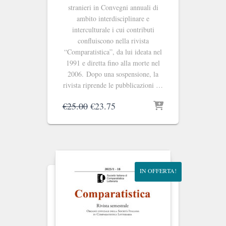
stranieri in Convegni annuali di
ambito interdisciplinare e
interculturale i cui contributi
confluiscono nella rivista
“Comparatistica”, da lui ideata nel
1991 e diretta fino alla morte nel
2006. Dopo una sospensione, la
rivista riprende le pubblicazioni …
Il
Il
€
25.00
€
23.75
prezzo
prezzo
originale
attuale
era:
è:
€25.00.
€23.75.
IN OFFERTA!