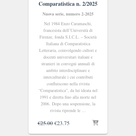
Comparatistica n. 2/2025
Nuova serie, numero 2-2025
Nel 1984 Enzo Caramaschi,
francesista dell’Università di
Firenze, fonda S.I.C.L. ‒ Società
Italiana di Comparatistica
Letteraria, coinvolgendo cultori e
docenti universitari italiani e
stranieri in convegni annuali di
ambito interdisciplinare e
interculturale i cui contributi
confluiscono nella rivista
“Comparatistica”, da lui ideata nel
1991 e diretta fino alla morte nel
2006. Dopo una sospensione, la
rivista riprende le …
Il
Il
€
25.00
€
23.75
prezzo
prezzo
originale
attuale