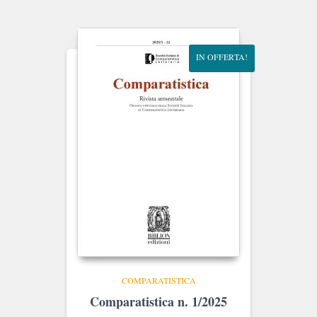
era:
è:
€25.00.
€23.75.
IN OFFERTA!
COMPARATISTICA
Comparatistica n. 1/2025