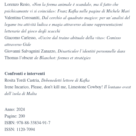
Lorenzo Resio,
«Non la forma animale è scandalo, ma il fatto che
psichicamente vi si coincida»: Franz Kafka nelle pagine di Michele Mari
Valentina Corosaniti,
Dal cerchio al quadrato magico: per un’analisi del
legame tra attività ludica e magia attraverso alcune rappresentazioni
letterarie del gioco degli scacchi
Giacomo Carlesso,
«Uscire dal traino abituale della vita»: Comisso
attraverso Gide
Giovanni Salvagnini Zanazzo,
Désarticuler l’identité personnelle dans
Thomas l’obscur
de Blanchot: formes et stratégies
Confronti e interventi
Rosita Tordi Castria,
Debenedetti lettore di Kafka
Irene Incarico, Please, don’t kill me, Limestone Cowboy!
Il lontano ovest
dell’isola di Malta
Anno: 2024
Pagine: 200
ISBN: 978-88-33834-91-7
ISSN: 1120-7094