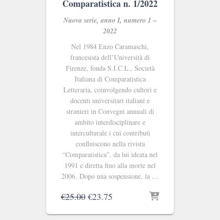
Comparatistica n. 1/2022
Nuova serie, anno I, numero 1 –
2022
Nel 1984 Enzo Caramaschi,
francesista dell’Università di
Firenze, fonda S.I.C.L., Società
Italiana di Comparatistica
Letteraria, coinvolgendo cultori e
docenti universitari italiani e
stranieri in Convegni annuali di
ambito interdisciplinare e
interculturale i cui contributi
confluiscono nella rivista
“Comparatistica”, da lui ideata nel
1991 e diretta fino alla morte nel
2006. Dopo una sospensione, la …
Il
Il
€
25.00
€
23.75
prezzo
prezzo
originale
attuale