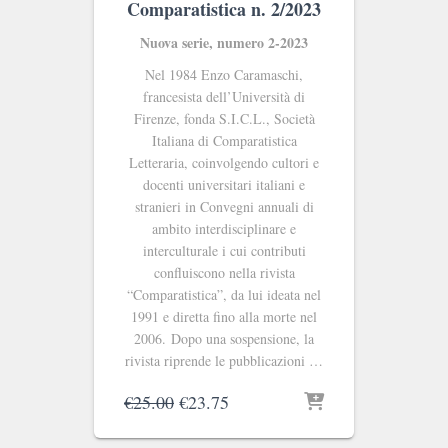
Comparatistica n. 2/2023
Nuova serie, numero 2-2023
Nel 1984 Enzo Caramaschi,
francesista dell’Università di
Firenze, fonda S.I.C.L., Società
Italiana di Comparatistica
Letteraria, coinvolgendo cultori e
docenti universitari italiani e
stranieri in Convegni annuali di
ambito interdisciplinare e
interculturale i cui contributi
confluiscono nella rivista
“Comparatistica”, da lui ideata nel
1991 e diretta fino alla morte nel
2006. Dopo una sospensione, la
rivista riprende le pubblicazioni …
Il
Il
€
25.00
€
23.75
prezzo
prezzo
originale
attuale