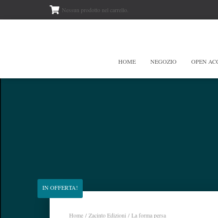
Nessun prodotto nel carrello.
HOME
NEGOZIO
OPEN AC
IN OFFERTA!
Home
/
Zacinto Edizioni
/ La forma persa