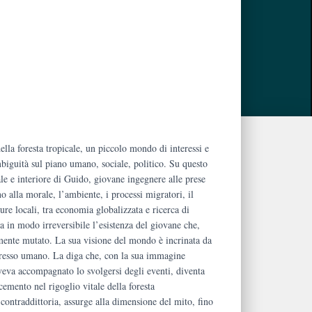
lla foresta tropicale, un piccolo mondo di interessi e
mbiguità sul piano umano, sociale, politico. Su questo
.
ale e interiore di Guido, giovane ingegnere alle prese
no alla morale, l’ambiente, i processi migratori, il
ure locali, tra economia globalizzata e ricerca di
na in modo irreversibile l’esistenza del giovane che,
lmente mutato. La sua visione del mondo è incrinata da
gresso umano. La diga che, con la sua immagine
veva accompagnato lo svolgersi degli eventi, diventa
 cemento nel rigoglio vitale della foresta
ontraddittoria, assurge alla dimensione del mito, fino