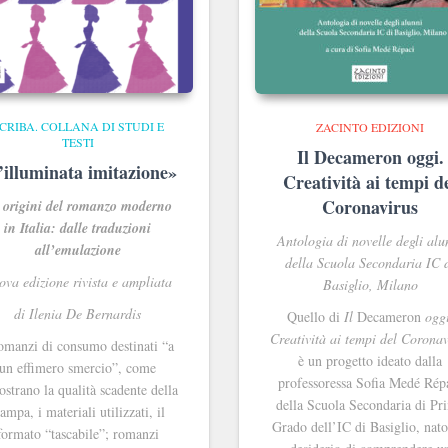
CRIBA. COLLANA DI STUDI E
ZACINTO EDIZIONI
TESTI
Il Decameron oggi.
’illuminata imitazione»
Creatività ai tempi d
Coronavirus
 origini del romanzo moderno
in Italia: dalle traduzioni
Antologia di novelle degli alu
all’emulazione
della Scuola Secondaria IC 
ova edizione rivista e ampliata
Basiglio, Milano
di Ilenia De Bernardis
Quello di
Il
Decameron
oggi
Creatività ai tempi del Coronav
manzi di consumo destinati “a
è un progetto ideato dalla
un effimero smercio”, come
professoressa Sofia Medé Rép
strano la qualità scadente della
della Scuola Secondaria di Pr
tampa, i materiali utilizzati, il
Grado dell’IC di Basiglio, nato
formato “tascabile”; romanzi