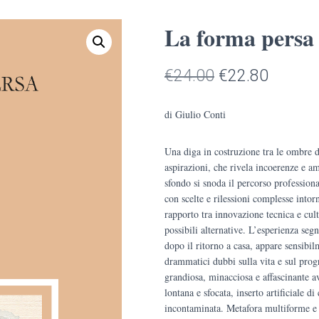
La forma persa
Il
Il
€
24.00
€
22.80
prezzo
prezzo
di Giulio Conti
originale
attuale
Una diga in costruzione tra le ombre de
era:
è:
aspirazioni, che rivela incoerenze e a
€24.00.
€22.80
sfondo si snoda il percorso profession
con scelte e rilessioni complesse intor
rapporto tra innovazione tecnica e cult
possibili alternative. L’esperienza seg
dopo il ritorno a casa, appare sensibi
drammatici dubbi sulla vita e sul pro
grandiosa, minacciosa e affascinante a
lontana e sfocata, inserto artificiale di
incontaminata. Metafora multiforme e c