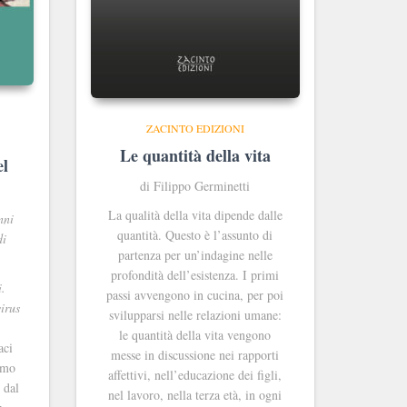
ZACINTO EDIZIONI
Le quantità della vita
el
di Filippo Germinetti
La qualità della vita dipende dalle
nni
quantità. Questo è l’assunto di
di
partenza per un’indagine nelle
profondità dell’esistenza. I primi
.
passi avvengono in cucina, per poi
irus
svilupparsi nelle relazioni umane:
le quantità della vita vengono
aci
messe in discussione nei rapporti
imo
affettivi, nell’educazione dei figli,
 dal
nel lavoro, nella terza età, in ogni