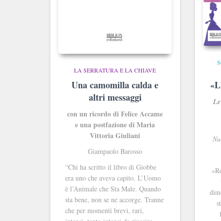
S
LA SERRATURA E LA CHIAVE
Una camomilla calda e
«L
altri messaggi
Le
con un ricordo di Felice Accame
e una postfazione di Maria
Vittoria Giuliani
Nu
Giampaolo Barosso
“Chi ha scritto il libro di Giobbe
«Ro
era uno che aveva capito. L’Uomo
è l’Animale che Sta Male. Quando
dimo
sta bene, non se ne accorge. Tranne
s
che per momenti brevi, rari,