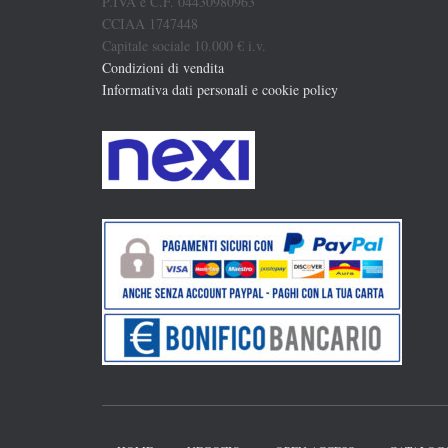
P.IVA e C.F. 04430980963
CCIAA 1747448
Capitale sociale 10.000 € i.v.
Condizioni di vendita
Informativa dati personali e cookie policy