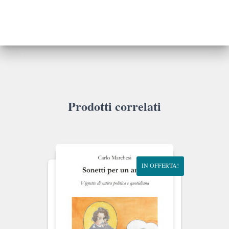
Coronavirus
quantità
Prodotti correlati
IN OFFERTA!