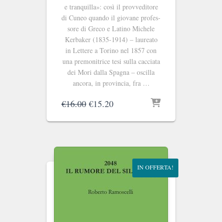
e tranquilla»: così il provveditore
di Cuneo quando il giovane profes­
sore di Greco e Latino Michele
Kerbaker (1835-1914) – laureato
in Lettere a Torino nel 1857 con
una premo­nitrice tesi sulla cacciata
dei Mori dalla Spagna – oscilla
ancora, in provincia, fra …
Il
Il
€
16.00
€
15.20
prezzo
prezzo
originale
attuale
era:
è:
€16.00.
€15.20.
IN OFFERTA!