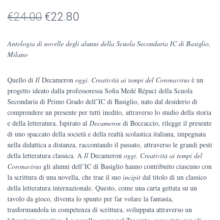
Il
Il
€
24.00
€
22.80
prezzo
prezzo
Antologia di novelle degli alunni della Scuola Secondaria IC di Basiglio,
originale
attuale
Milano
era:
è:
Quello di
Il
Decameron
oggi. Creatività ai tempi del Coronavirus
è un
€24.00.
€22.80.
progetto ideato dalla professoressa Sofia Medé Répaci della Scuola
Secondaria di Primo Grado dell’IC di Basiglio, nato dal desiderio di
comprendere un presente per tutti inedito, attraverso lo studio della storia
e della letteratura. Ispirato al
Decameron
di Boccaccio, rilegge il presente
di uno spaccato della società e della realtà scolastica italiana, impegnata
nella didattica a distanza, raccontando il passato, attraverso le grandi pesti
della letteratura classica. A
Il
Decameron
oggi. Creatività ai tempi del
Coronavirus
gli alunni dell’IC di Basiglio hanno contribuito ciascuno con
la scrittura di una novella, che trae il suo
incipit
dal titolo di un classico
della letteratura internazionale. Questo, come una carta gettata su un
tavolo da gioco, diventa lo spunto per far volare la fantasia,
trasformandola in competenza di scrittura, sviluppata attraverso un