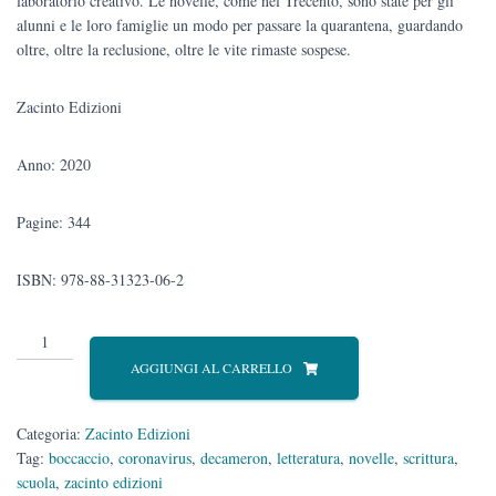
laboratorio creativo. Le novelle, come nel Trecento, sono state per gli
alunni e le loro famiglie un modo per passare la quarantena, guardando
oltre, oltre la reclusione, oltre le vite rimaste sospese.
Zacinto Edizioni
Anno: 2020
Pagine: 344
ISBN: 978-88-31323-06-2
Il
Decameron
AGGIUNGI AL CARRELLO
oggi.
Creatività
ai
Categoria:
Zacinto Edizioni
tempi
Tag:
boccaccio
,
coronavirus
,
decameron
,
letteratura
,
novelle
,
scrittura
,
del
scuola
,
zacinto edizioni