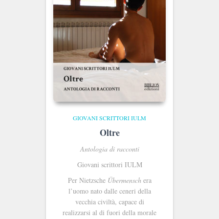
GIOVANI SCRITTORI IULM
Oltre
Antologia di racconti
Giovani scrittori IULM
Per Nietzsche
Übermensch
era
l’uomo nato dalle ceneri della
vecchia civiltà, capace di
realizzarsi al di fuori della morale