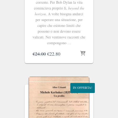
corrente. Per Bob Dylan la vita
cominciava proprio lì,
beyond the
horizon
. A volte bisogna andarci
per superare una situazione, per
capire che esistono limiti che
possono o non devono essere
valicati. Nei ventinove racconti che
compongono …
Il
Il
€
24.00
€
22.80
prezzo
prezzo
originale
attuale
era:
è:
€24.00.
€22.80.
IN OFFERTA!