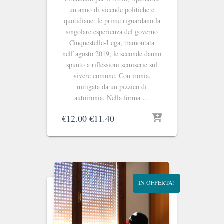
un anno di vicende politiche e
quotidiane: le prime riguardano la
singolare esperienza del governo
Cinquestelle-Lega, tramontata
nell’agosto 2019; le seconde danno
spunto a riflessioni semiserie sul
vivere comune. Con ironia,
mitigata da un pizzico di
autoironia. Nella forma …
Il
Il
€
12.00
€
11.40
prezzo
prezzo
originale
attuale
era:
è:
€12.00.
€11.40.
IN OFFERTA!