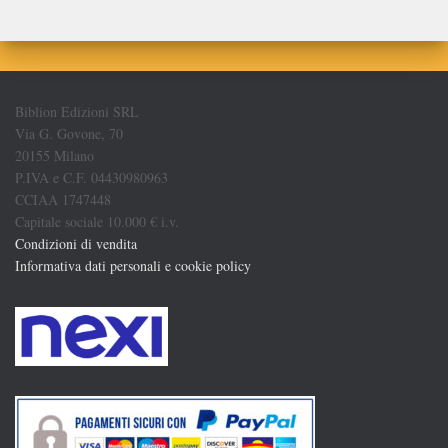
Biblion Edizioni SRL
Via G. Govone, 70
20155 Milano
P.IVA e C.F. 04430980963
CCIAA 1747448
Capitale sociale 10.000 € i.v.
Condizioni di vendita
Informativa dati personali e cookie policy