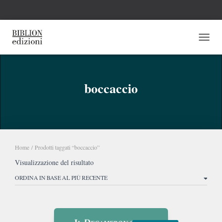
NAVI
boccaccio
Home
/ Prodotti taggati “boccaccio”
Visualizzazione del risultato