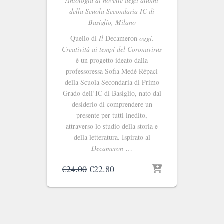
Antologia di novelle degli alunni
della Scuola Secondaria IC di
Basiglio, Milano
Quello di
Il
Decameron
oggi.
Creatività ai tempi del Coronavirus
è un progetto ideato dalla
professoressa Sofia Medé Répaci
della Scuola Secondaria di Primo
Grado dell’IC di Basiglio, nato dal
desiderio di comprendere un
presente per tutti inedito,
attraverso lo studio della storia e
della letteratura. Ispirato al
Decameron
…
Il
Il
€
24.00
€
22.80
prezzo
prezzo
originale
attuale
era:
è:
€24.00.
€22.80.