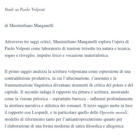
prezzo
prezzo
Studi su Paolo Volponi
originale
attuale
di Massimiliano Manganelli
era:
è:
€20.00.
€19.00.
Attraverso tre saggi critici, Massimiliano Manganelli esplora l’opera di
Paolo Volponi come laboratorio di tensioni irrisolte tra natura e tecnica,
sogno e risveglio, impulso lirico e vocazione materialistica.
Il primo saggio analizza la scrittura volponiana come espressione di una
contraddizione produttiva, in cui l’allucinazione, l’insonnia e la
frammentazione linguistica diventano strumenti di critica del potere e del
capitale. Il secondo indaga il rapporto tra pittura e scrittura, mostrando
come la visione pittorica – soprattutto barocca – influenzi profondamente
la struttura narrativa e stilistica dei romanzi. Il terzo saggio mette in luce
il rapporto con Leopardi, e in particolare quello delle
Operette morali
,
modello di riferimento tanto per l’antiantropocentrismo quanto per
l’elaborazione di una forma moderna di satira filosofica e allegorica.