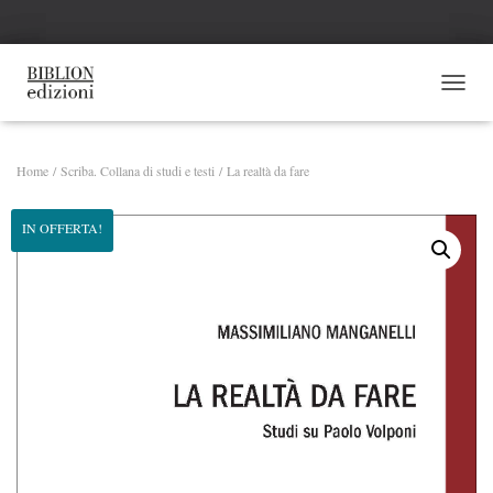
NAVI
Home
/
Scriba. Collana di studi e testi
/ La realtà da fare
IN OFFERTA!