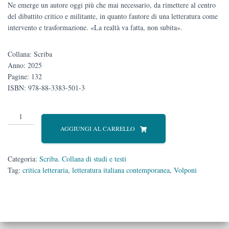
Ne emerge un autore oggi più che mai necessario, da rimettere al centro
del dibattito critico e militante, in quanto fautore di una letteratura come
intervento e trasformazione. «La realtà va fatta, non subita».
Collana: Scriba
Anno: 2025
Pagine: 132
ISBN: 978-88-3383-501-3
La
realtà
AGGIUNGI AL CARRELLO
da
fare
quantità
Categoria:
Scriba. Collana di studi e testi
Tag:
critica letteraria
,
letteratura italiana contemporanea
,
Volponi