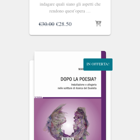
indagare quali siano gli aspetti che
rendono quest’opera …
Il
Il
€
30.00
€
28.50
prezzo
prezzo
originale
attuale
era:
è:
€30.00.
€28.50.
IN OFFERTA!