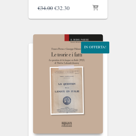
Il
Il
€
34.00
€
32.30
prezzo
prezzo
originale
attuale
era:
è:
€34.00.
€32.30.
IN OFFERTA!