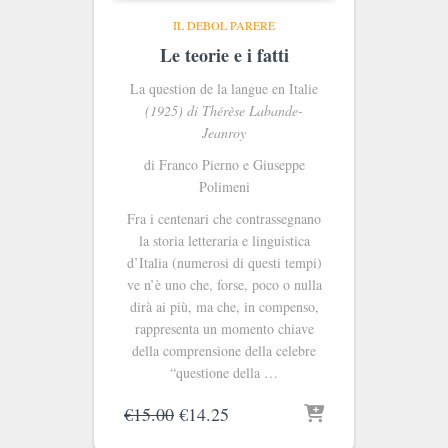
IL DEBOL PARERE
Le teorie e i fatti
La question de la langue en Italie
(1925) di Thérèse Labande-
Jeanroy
di Franco Pierno e Giuseppe
Polimeni
Fra i centenari che contrassegnano
la storia letteraria e linguistica
d’Italia (numerosi di questi tempi)
ve n’è uno che, forse, poco o nulla
dirà ai più, ma che, in compenso,
rappresenta un momento chiave
della comprensione della celebre
“questione della …
Il
Il
€
15.00
€
14.25
prezzo
prezzo