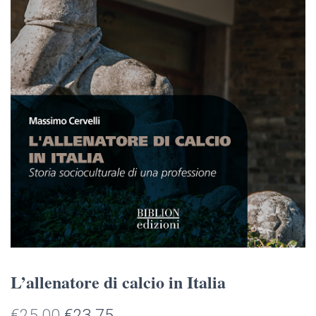
L’allenatore di calcio in Italia
Il
Il
€
25.00
€
23.75