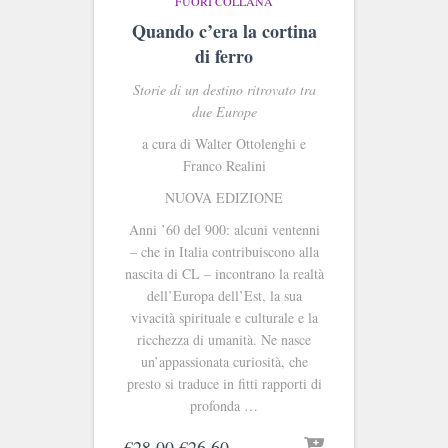
FUORI COLLANA
Quando c’era la cortina
di ferro
Storie di un destino ritrovato tra
due Europe
a cura di Walter Ottolenghi e
Franco Realini
NUOVA EDIZIONE
Anni ’60 del 900: alcuni ventenni
– che in Italia contribuiscono alla
nascita di CL – incontrano la realtà
dell’Europa dell’Est, la sua
vivacità spirituale e culturale e la
ricchezza di umanità. Ne nasce
un’appassionata curiosità, che
presto si traduce in fitti rapporti di
profonda …
Il
Il
€
28.00
€
26.60