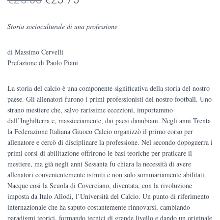
prezzo
prezzo
Storia socioculturale di una professione
originale
attuale
di Massimo Cervelli
era:
è:
Prefazione di Paolo Piani
€25.00.
€23.75.
La storia del calcio è una componente significativa della storia del nostro
paese. Gli allenatori furono i primi professionisti del nostro football. Uno
strano mestiere che, salvo rarissime eccezioni, importammo
dall’Inghilterra e, massicciamente, dai paesi danubiani. Negli anni Trenta
la Federazione Italiana Giuoco Calcio organizzò il primo corso per
allenatore e cercò di disciplinare la professione. Nel secondo dopoguerra i
primi corsi di abilitazione offrirono le basi teoriche per praticare il
mestiere, ma già negli anni Sessanta fu chiara la necessità di avere
allenatori convenientemente istruiti e non solo sommariamente abilitati.
Nacque così la Scuola di Coverciano, diventata, con la rivoluzione
imposta da Italo Allodi, l’Università del Calcio. Un punto di riferimento
internazionale che ha saputo costantemente rinnovarsi, cambiando
paradigmi teorici, formando tecnici di grande livello e dando un originale