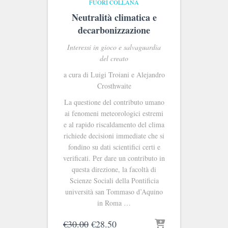
FUORI COLLANA
Neutralità climatica e
decarbonizzazione
Interessi in gioco e salvaguardia
del creato
a cura di Luigi Troiani e Alejandro
Crosthwaite
La questione del contributo umano
ai fenomeni meteorologici estremi
e al rapido riscaldamento del clima
richiede decisioni immediate che si
fondino su dati scientifici certi e
verificati. Per dare un contributo in
questa direzione, la facoltà di
Scienze Sociali della Pontificia
università san Tommaso d’Aquino
in Roma …
Il
Il
€
30.00
€
28.50