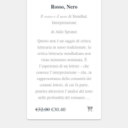
Rosso, Nero
Il rosso e il nero
di Stendhal.
Interpretazione
di Aldo Spranzi
Questo non è un saggio di critica
letteraria in senso tradizionale: la
critica letteraria stendhaliana non
viene nemmeno nominata. È
l’esperienza di un lettore – che
conosce l’interpretazione – che, in
rappresentanza della comunità dei
comuni lettori, di cui fa parte,
penetra attraverso l’analisi del testo
nelle profondità del romanzo …
Il
Il
€
32.00
€
30.40
prezzo
prezzo
originale
attuale
era:
è: