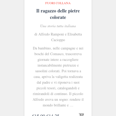
FUORI COLLANA
Il ragazzo delle pietre
colorate
Una storia tutta italiana
di Alfredo Ramponi e Elisabetta
Cacioppo
Da bambino, nelle campagne e nei
boschi del Comasco, trascorreva
giornate intere a raccogliere
instancabilmente pietruzze e
sassolini colorati. Poi tornava a
casa, apriva la valigetta realizzata
dal padre e vi riponeva i suoi
piccoli tesori, catalogandoli e
rimirandoli di continuo. Il piccolo
Alfredo aveva un sogno: rendere il
mondo brillante e …
Il
Il
€
15.00
€
14.25