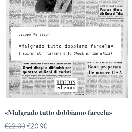
«Malgrado tutto dobbiamo farcela»
Il
Il
€
22.00
€
20.90