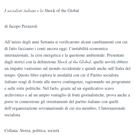
prezzo
prezzo
I socialisti italiani e lo
Shock of the Global
originale
attuale
di Jacopo Perazzoli
era:
è:
€22.00.
€20.90.
All’inizio degli anni Settanta si verificarono alcuni cambiamenti con cui
di fatto facciamo i conti ancora oggi: l’instabilità economica
internazionale, la crisi energetica e la questione ambientale. Presentate
dagli storici con la definizione
Shock of the Global
, quelle novità ebbero
un impatto vastissimo sul mondo occidentale e quindi anche sull’Italia del
tempo. Questo libro esplora le modalità con cui il Partito socialista
italiano reagì di fronte alle nuove contingenze, ragionando sui programmi
e sulle rotte politiche. Nel farlo, grazie ad un significativo scavo
archivistico e ad un ampio ventaglio di fonti giornalistiche, prova anche a
porre in connessione gli orientamenti del partito italiano con quelli
dell’organizzazione sovranazionale di cui era membro, l’Internazionale
socialista.
Collana: Storia, politica, società