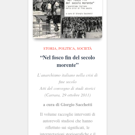
STORIA, POLITICA, SOCIETÀ
“Nel fosco fin del secolo
morente”
L’anarchismo italiano nella crisi di
fine secolo
Atti del convegno di studi storici
(Carrara, 29 ottobre 2011)
a cura di Giorgio Sacchetti
Il volume raccoglie interventi di
autorevoli studiosi che hanno
riflettuto sui significati, le
interpretazioni storiografiche e il