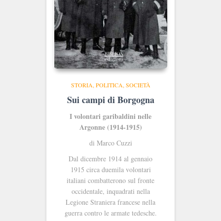
STORIA, POLITICA, SOCIETÀ
Sui campi di Borgogna
I volontari garibaldini nelle
Argonne (1914-1915)
di Marco Cuzzi
Dal dicembre 1914 al gennaio
1915 circa duemila volontari
italiani combatterono sul fronte
occidentale, inquadrati nella
Legione Straniera francese nella
guerra contro le armate tedesche.