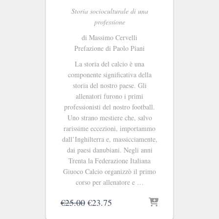
Storia socioculturale di una
professione
di Massimo Cervelli
Prefazione di Paolo Piani
La storia del calcio è una
componente significativa della
storia del nostro paese. Gli
allenatori furono i primi
professionisti del nostro football.
Uno strano mestiere che, salvo
rarissime eccezioni, importammo
dall’Inghilterra e, massicciamente,
dai paesi danubiani. Negli anni
Trenta la Federazione Italiana
Giuoco Calcio organizzò il primo
corso per allenatore e …
Il
Il
€
25.00
€
23.75
prezzo
prezzo