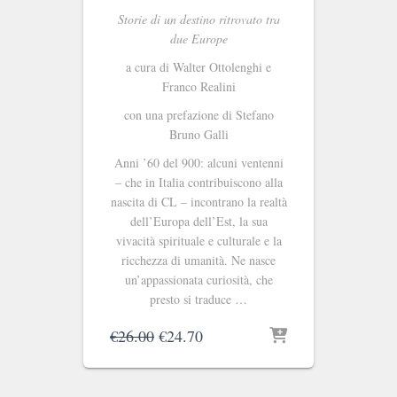
Storie di un destino ritrovato tra
due Europe
a cura di Walter Ottolenghi e
Franco Realini
con una prefazione di Stefano
Bruno Galli
Anni ’60 del 900: alcuni ventenni
– che in Italia contribuiscono alla
nascita di CL – incontrano la realtà
dell’Europa dell’Est, la sua
vivacità spirituale e culturale e la
ricchezza di umanità. Ne nasce
un’appassionata curiosità, che
presto si traduce …
Il
Il
€
26.00
€
24.70
prezzo
prezzo
originale
attuale
era:
è: