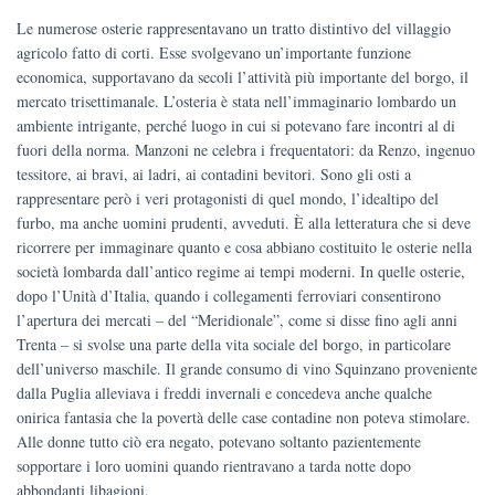
Le numerose osterie rappresentavano un tratto distintivo del villaggio
agricolo fatto di corti. Esse svolgevano un’importante funzione
economica, supportavano da secoli l’attività più importante del borgo, il
mercato trisettimanale. L’osteria è stata nell’immaginario lombardo un
ambiente intrigante, perché luogo in cui si potevano fare incontri al di
fuori della norma. Manzoni ne celebra i frequentatori: da Renzo, ingenuo
tessitore, ai bravi, ai ladri, ai contadini bevitori. Sono gli osti a
rappresentare però i veri protagonisti di quel mondo, l’idealtipo del
furbo, ma anche uomini prudenti, avveduti. È alla letteratura che si deve
ricorrere per immaginare quanto e cosa abbiano costituito le osterie nella
società lombarda dall’antico regime ai tempi moderni. In quelle osterie,
dopo l’Unità d’Italia, quando i collegamenti ferroviari consentirono
l’apertura dei mercati – del “Meridionale”, come si disse fino agli anni
Trenta – si svolse una parte della vita sociale del borgo, in particolare
dell’universo maschile. Il grande consumo di vino Squinzano proveniente
dalla Puglia alleviava i freddi invernali e concedeva anche qualche
onirica fantasia che la povertà delle case contadine non poteva stimolare.
Alle donne tutto ciò era negato, potevano soltanto pazientemente
sopportare i loro uomini quando rientravano a tarda notte dopo
abbondanti libagioni.