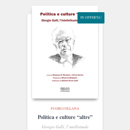
€26.00.
€24.70.
IN OFFERTA!
FUORI COLLANA
Politica e culture “altre”
Giorgio Galli, l’intellettuale