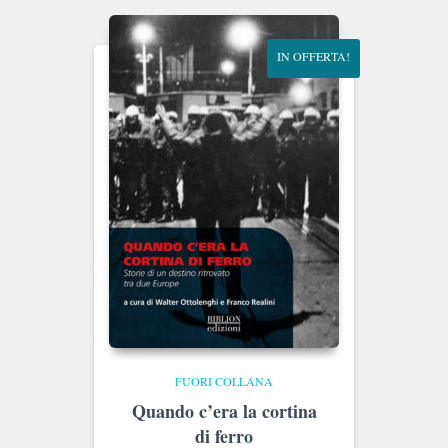
€25.00.
€23.75.
IN OFFERTA!
FUORI COLLANA
Quando c’era la cortina
di ferro