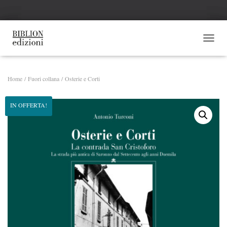
NAVI
Home
/
Fuori collana
/ Osterie e Corti
IN OFFERTA!