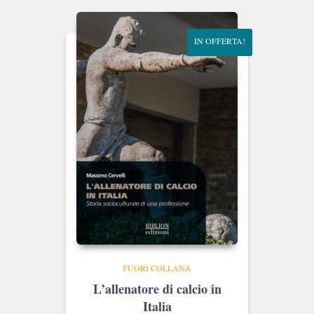
€20.00.
€19.00.
IN OFFERTA!
FUORI COLLANA
L’allenatore di calcio in
Italia