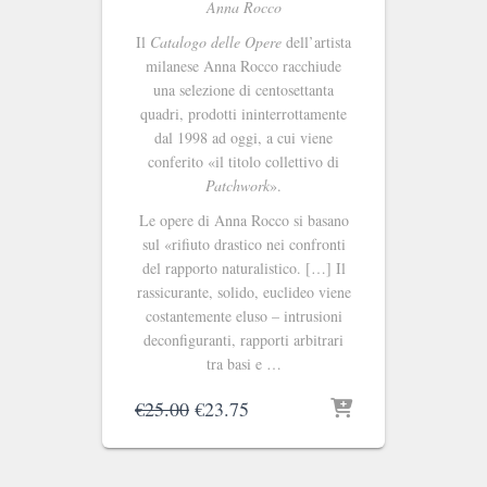
Anna Rocco
Il
Catalogo delle Opere
dell’artista
milanese Anna Rocco racchiude
una selezione di centosettanta
quadri, prodotti ininterrottamente
dal 1998 ad oggi, a cui viene
conferito «il titolo collettivo di
Patchwork
».
Le opere di Anna Rocco si basano
sul «rifiuto drastico nei confronti
del rapporto naturalistico. […] Il
rassicurante, solido, euclideo viene
costantemente eluso – intrusioni
deconfiguranti, rapporti arbitrari
tra basi e …
Il
Il
€
25.00
€
23.75
prezzo
prezzo
originale
attuale
era:
è: