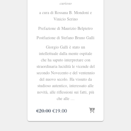
curioso
a cura di Rossana B. Mondoni e
Vinicio Serino
Prefazione di Maurizio Belpietro
Postfazione di Stefano Bruno Galli
Giorgio Galli è stato un
intellettuale dalla mente ospitale
che ha saputo interpretare con
straordinaria lucidità le vicende del
secondo Novecento e del ventennio
del nuovo secolo. Ha vissuto da
studioso autentico, interessato alle
novità, alle riflessioni sui fatti, più
che alle …
Il
Il
€
20.00
€
19.00
prezzo
prezzo
originale
attuale
era:
è: