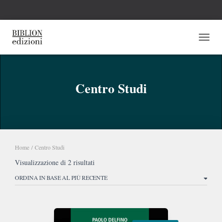
NAVI
Centro Studi
Home
/ Centro Studi
Ordina
Visualizzazione di 2 risultati
in
base
al
più
recente