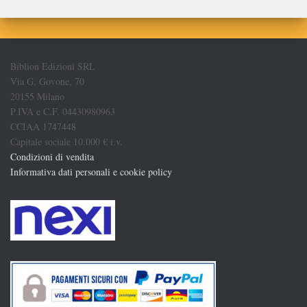
Biblion Edizioni SRL
Via G. Govone, 70
20155 Milano
P.IVA e C.F. 04430980963
CCIAA 1747448
Capitale sociale 10.000 € i.v.
Condizioni di vendita
Informativa dati personali e cookie policy