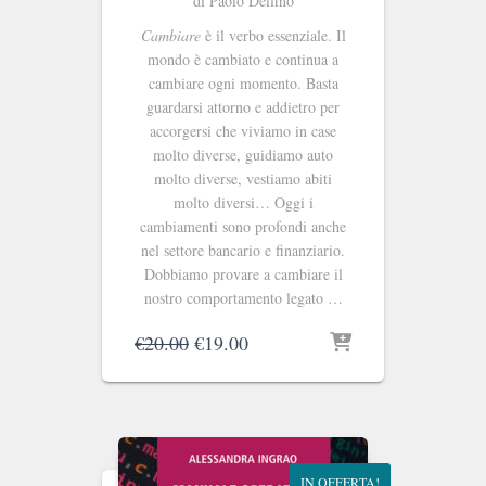
di Paolo Delfino
Cambiare
è il verbo essenziale. Il
mondo è cambiato e continua a
cambiare ogni momento. Basta
guardarsi attorno e addietro per
accorgersi che viviamo in case
molto diverse, guidiamo auto
molto diverse, vestiamo abiti
molto diversi… Oggi i
cambiamenti sono profondi anche
nel settore bancario e finanziario.
Dobbiamo provare a cambiare il
nostro comportamento legato …
Il
Il
€
20.00
€
19.00
prezzo
prezzo
originale
attuale
era:
è:
€20.00.
€19.00.
IN OFFERTA!