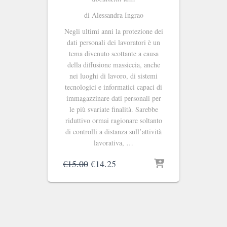
di Alessandra Ingrao
Negli ultimi anni la protezione dei
dati personali dei lavoratori è un
tema divenuto scottante a causa
della diffusione massiccia, anche
nei luoghi di lavoro, di sistemi
tecnologici e informatici capaci di
immagazzinare dati personali per
le più svariate finalità. Sarebbe
riduttivo ormai ragionare soltanto
di controlli a distanza sull’attività
lavorativa, …
Il
Il
€
15.00
€
14.25
prezzo
prezzo
originale
attuale
era:
è:
€15.00.
€14.25.