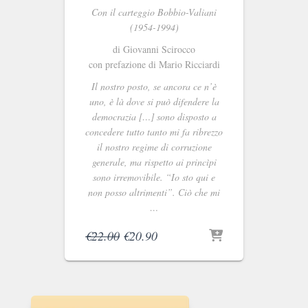
Con il carteggio Bobbio-Valiani
(1954-1994)
di Giovanni Scirocco
con prefazione di Mario Ricciardi
Il nostro posto, se ancora ce n’è
uno, è là dove si può difendere la
democrazia […] sono disposto a
concedere tutto tanto mi fa ribrezzo
il nostro regime di corruzione
generale, ma rispetto ai princìpi
sono irremovibile. “Io sto qui e
non posso altrimenti”. Ciò che mi
…
Il
Il
€
22.00
€
20.90
prezzo
prezzo
originale
attuale
era:
è:
€22.00.
€20.90.