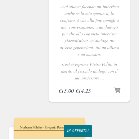
…noi stiamo facendo un’intervista,
anche se la mia speranza, lo
confesso, è che alla fine somigli a
una conversazione, a un dialogo
più che alla consueta intervista
giornalistica: un dialogo tra
diverse generazioni, tra un allievo
e un maestro.
Così si esprime Pietro Polito in
merito al fecondo dialogo con il
suo professore …
Il
Il
€
15.00
€
14.25
prezzo
prezzo
originale
attuale
era:
è:
€15.00.
€14.25.
IN OFFERTA!