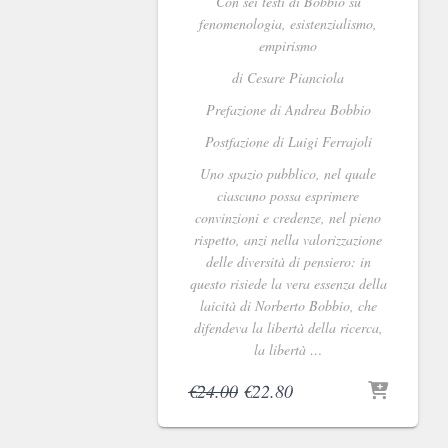
Con sei testi di Bobbio su
fenomenologia, esistenzialismo,
empirismo
di Cesare Pianciola
Prefazione di Andrea Bobbio
Postfazione di Luigi Ferrajoli
Uno spazio pubblico, nel quale
ciascuno possa esprimere
convinzioni e credenze, nel pieno
rispetto, anzi nella valorizzazione
delle diversità di pensiero: in
questo risiede la vera essenza della
laicità di Norberto Bobbio, che
difendeva la libertà della ricerca,
la libertà …
Il
Il
€
24.00
€
22.80
prezzo
prezzo
originale
attuale