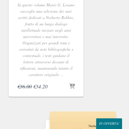
In questo volume Mario G. Losano
raccoglie una selezione dei suoi
scritti dedicati a Norberto Bobbio,
frutto di un lungo dialogo
intellettuale iniziato negli anni
universitari e mai interrotto.
Organizzati per grandi temi e
corredati da note bibliografiche e
contestuali, i testi guidano il
lettore attraverso decenni di
riflessioni, mantenendo intatto il
carattere originale …
Il
Il
€
36.00
€
34.20
prezzo
prezzo
originale
attuale
era:
è:
€36.00.
€34.20.
IN OFFERTA!