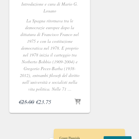
Introduzione e cura di Mario G.
Losano
La Spagna ritornava tra le
democrazie europee dopo la
dittatura di Francisco Franco nel
1975 e con la costituzione
democratica nel 1978. E proprio
nel 1978 inizia il carteggio tra
Norberto Bobbio (1909-2004) e
Gregorio Peces-Barba (1938-
2012), entrambi filosofi del diritto
nell’università e socialisti nella
vita politica. Nelle 71 …
Il
Il
€
25.00
€
23.75
prezzo
prezzo
originale
attuale
era:
è:
€25.00.
€23.75.