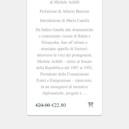
di Michele Achilli
Prefazione di Alberto Benzoni
Introduzione di Maria Canella
Da Indira Gandhi alle drammatiche
e contrastanti visioni di Rabin e
Netanyahu, fino all’ultimo e
straziante appello di Sartawi:
attraverso le voci dei protagonisti,
Michele Achilli – eletto al Senato
della Repubblica dal 1987 al 1992,
Presidente della Commissione
Esteri e Emigrazione – ripercorre,
in un susseguirsi di iniziative
diplomatiche, progetti e …
Il
Il
€
24.00
€
22.80
prezzo
prezzo
originale
attuale
era:
è:
€24.00.
€22.80.