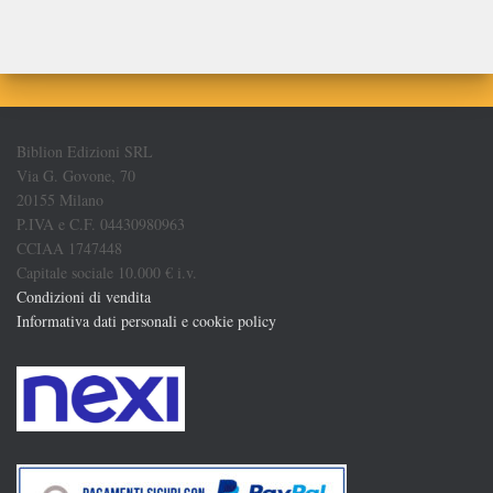
Biblion Edizioni SRL
Via G. Govone, 70
20155 Milano
P.IVA e C.F. 04430980963
CCIAA 1747448
Capitale sociale 10.000 € i.v.
Condizioni di vendita
Informativa dati personali e cookie policy