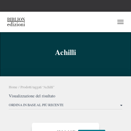
NAVI
Achilli
Home
/ Prodotti taggati “Achilli”
Visualizzazione del risultato