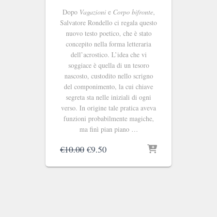
Dopo
Vagazioni
e
Corpo bifronte
,
Salvatore Rondello ci regala questo
nuovo testo poetico, che è stato
concepito nella forma letteraria
dell’acrostico. L’idea che vi
soggiace è quella di un tesoro
nascosto, custodito nello scrigno
del componimento, la cui chiave
segreta sta nelle iniziali di ogni
verso. In origine tale pratica aveva
funzioni probabilmente magiche,
ma finì pian piano …
Il
Il
€
10.00
€
9.50
prezzo
prezzo
originale
attuale
era:
è:
€10.00.
€9.50.