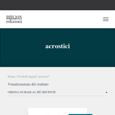
NAVI
acrostici
Home
/ Prodotti taggati “acrostici”
Visualizzazione del risultato