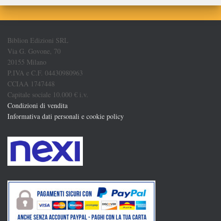
Biblion Edizioni SRL
Via G. Govone, 70
20155 Milano
P.IVA e C.F. 04430980963
CCIAA 1747448
Capitale sociale 10.000 € i.v.
Condizioni di vendita
Informativa dati personali e cookie policy