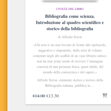
CIVILTÀ DEL LIBRO
Bibliografia come scienza.
Introduzione al quadro scientifico e
storico della bibliografia
di Alfredo Serrai
«Chi non si sia mai trovato di fronte allo spettacolo,
suggestivo e imponente, della serie di volumi
contenuti negli alti scaffali di un vaso librario antico,
non ha mai avuto modo di ricevere l’immagine
concreta di una presenza fisica, quasi tattile, del
mondo della conoscenza e del sapere.»
Alfredo Serrai, eminente storico e teorico della
Bibliografia italiana, pubblica la …
Il
Il
€
14.00
€
13.30
prezzo
prezzo
originale
attuale