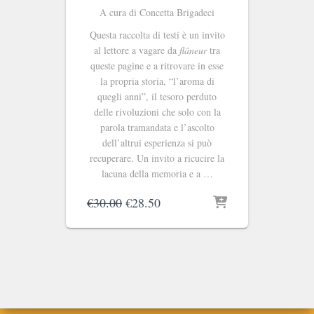
A cura di Concetta Brigadeci
Questa raccolta di testi è un invito
al lettore a vagare da
flâneur
tra
queste pagine e a ritrovare in esse
la propria storia, “l’aroma di
quegli anni”, il tesoro perduto
delle rivoluzioni che solo con la
parola tramandata e l’ascolto
dell’altrui esperienza si può
recuperare. Un invito a ricucire la
lacuna della memoria e a …
Il
Il
€
30.00
€
28.50
prezzo
prezzo
originale
attuale
era:
è:
€30.00.
€28.50.