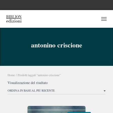
NAVI
antonino criscione
Home
/ Prodotti taggati “antonino criscione”
Visualizzazione del risultato