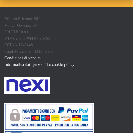
Biblion Edizioni SRL
Via G. Govone, 70
20155 Milano
P.IVA e C.F. 04430980963
CCIAA 1747448
Capitale sociale 10.000 € i.v.
Condizioni di vendita
Informativa dati personali e cookie policy