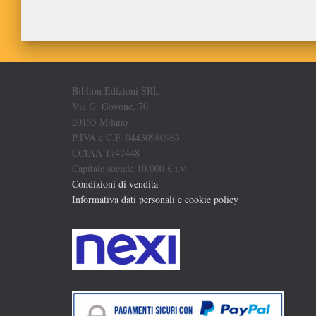
Biblion Edizioni SRL
Via G. Govone, 70
20155 Milano
P.IVA e C.F. 04430980963
CCIAA 1747448
Capitale sociale 10.000 € i.v.
Condizioni di vendita
Informativa dati personali e cookie policy