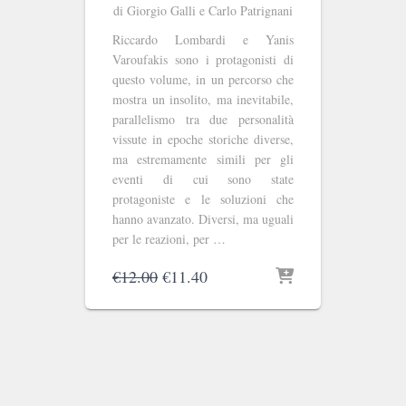
di Giorgio Galli e Carlo Patrignani
Riccardo Lombardi e Yanis
Varoufakis sono i protagonisti di
questo volume, in un percorso che
mostra un insolito, ma inevitabile,
parallelismo tra due personalità
vissute in epoche storiche diverse,
ma estremamente simili per gli
eventi di cui sono state
protagoniste e le soluzioni che
hanno avanzato. Diversi, ma uguali
per le reazioni, per …
Il
Il
€
12.00
€
11.40
prezzo
prezzo
originale
attuale
era:
è:
€12.00.
€11.40.