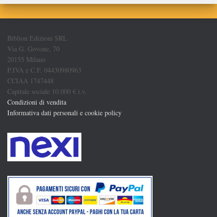
Biblion Edizioni SRL
Via G. Govone, 70
20155 Milano
P.IVA e C.F. 04430980963
CCIAA 1747448
Capitale sociale 10.000 € i.v.
Condizioni di vendita
Informativa dati personali e cookie policy