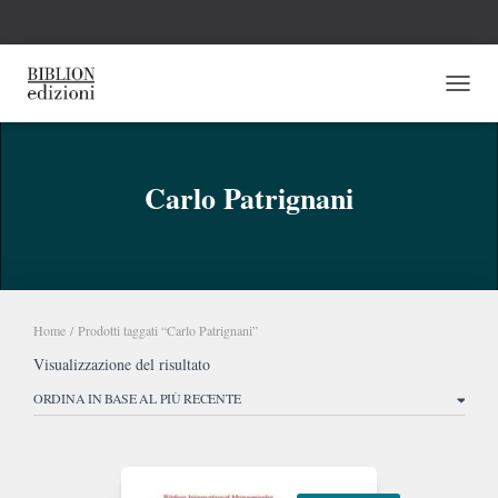
NAVI
Carlo Patrignani
Home
/ Prodotti taggati “Carlo Patrignani”
Visualizzazione del risultato