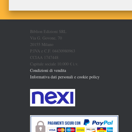
Biblion Edizioni SRL
Via G. Govone, 70
20155 Milano
P.IVA e C.F. 04430980963
CCIAA 1747448
Capitale sociale 10.000 € i.v.
Condizioni di vendita
Informativa dati personali e cookie policy