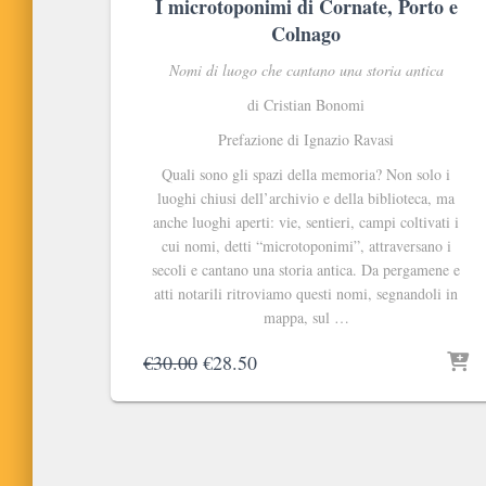
I microtoponimi di Cornate, Porto e
Colnago
Nomi di luogo che cantano una storia antica
di Cristian Bonomi
Prefazione di Ignazio Ravasi
Quali sono gli spazi della memoria? Non solo i
luoghi chiusi dell’archivio e della biblioteca, ma
anche luoghi aperti: vie, sentieri, campi coltivati i
cui nomi, detti “microtoponimi”, attraversano i
secoli e cantano una storia antica. Da pergamene e
atti notarili ritroviamo questi nomi, segnandoli in
mappa, sul …
Il
Il
€
30.00
€
28.50
prezzo
prezzo
originale
attuale
era:
è:
€30.00.
€28.50.