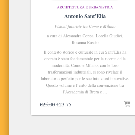
ARCHITETTURA E URBANISTICA
Antonio Sant’Elia
Visioni futuriste tra Como e Milano
a cura di Alessandra Coppa, Lorella Giudici,
Rosanna Ruscio
Il contesto storico e culturale in cui Sant’Elia ha
operato è stato fondamentale per la ricerca della
modernità. Como e Milano, con le loro
trasformazioni industriali, si sono rivelate il
laboratorio perfetto per le sue intuizioni innovative.
Questo volume è l’esito della convenzione tra
l’Accademia di Brera e …
Il
Il
€
25.00
€
23.75
prezzo
prezzo
originale
attuale
era:
è:
€25.00.
€23.75.