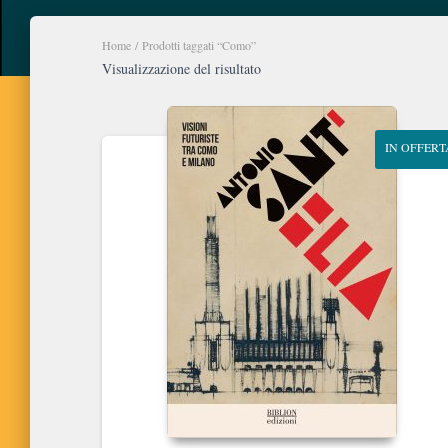
Home
/ Prodotti taggati “Como”
Visualizzazione del risultato
IN OFFERT