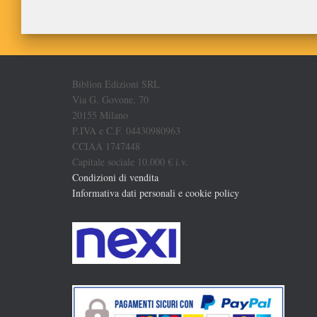
Biblion Edizioni SRL
Via G. Govone, 70
20155 Milano
P.IVA e C.F. 04430980963
CCIAA 1747448
Capitale sociale 10.000 € i.v.
Condizioni di vendita
Informativa dati personali e cookie policy