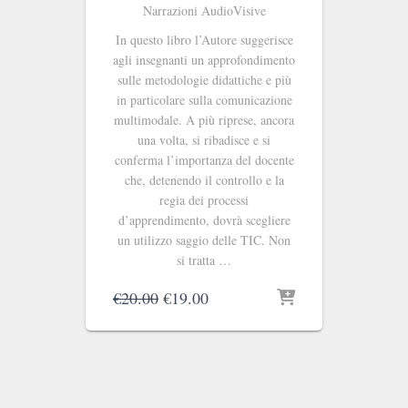
Narrazioni AudioVisive
In questo libro l’Autore suggerisce
agli insegnanti un approfondimento
sulle metodologie didattiche e più
in particolare sulla comunicazione
multimodale. A più riprese, ancora
una volta, si ribadisce e si
conferma l’importanza del docente
che, detenendo il controllo e la
regia dei processi
d’apprendimento, dovrà scegliere
un utilizzo saggio delle TIC. Non
si tratta …
Il
Il
€
20.00
€
19.00
prezzo
prezzo
originale
attuale
era:
è:
€20.00.
€19.00.