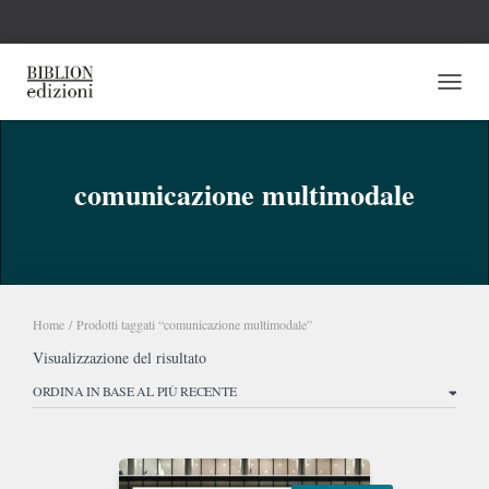
NAVI
comunicazione multimodale
Home
/ Prodotti taggati “comunicazione multimodale”
Visualizzazione del risultato