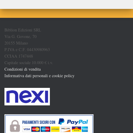
Biblion Edizioni SRL
Via G. Govone, 70
20155 Milano
P.IVA e C.F. 04430980963
CCIAA 1747448
Capitale sociale 10.000 € i.v.
Condizioni di vendita
Informativa dati personali e cookie policy