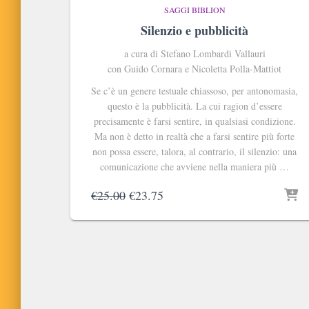
SAGGI BIBLION
Silenzio e pubblicità
a cura di Stefano Lombardi Vallauri
con Guido Cornara e Nicoletta Polla-Mattiot
Se c’è un genere testuale chiassoso, per antonomasia,
questo è la pubblicità. La cui ragion d’essere
precisamente è farsi sentire, in qualsiasi condizione.
Ma non è detto in realtà che a farsi sentire più forte
non possa essere, talora, al contrario, il silenzio: una
comunicazione che avviene nella maniera più …
Il
Il
€
25.00
€
23.75
prezzo
prezzo
originale
attuale
era:
è:
€25.00.
€23.75.