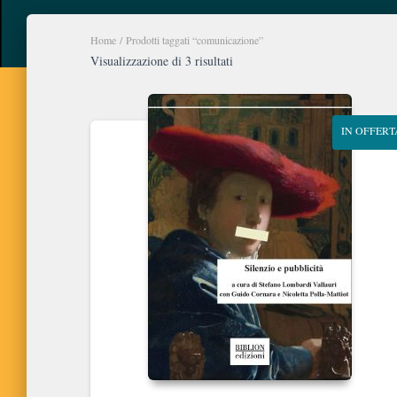
Home
/ Prodotti taggati “comunicazione”
Ordina
Visualizzazione di 3 risultati
in
base
al
IN OFFERT
più
recente