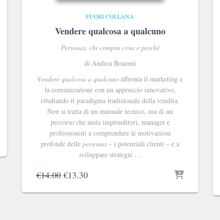
FUORI COLLANA
Vendere qualcosa a qualcuno
Personas, chi compra cosa e perché
di Andrea Bonomi
Vendere qualcosa a qualcuno
affronta il marketing e
la comunicazione con un approccio innovativo,
ribaltando il paradigma tradizionale della vendita.
Non si tratta di un manuale tecnico, ma di un
percorso che aiuta imprenditori, manager e
professionisti a comprendere le motivazioni
profonde delle
personas
– i potenziali clienti – e a
sviluppare strategie …
Il
Il
€
14.00
€
13.30
prezzo
prezzo
originale
attuale
era:
è:
€14.00.
€13.30.