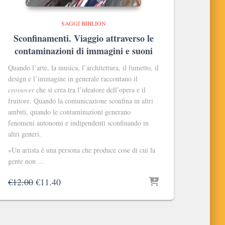
SAGGI BIBLION
Sconfinamenti. Viaggio attraverso le
contaminazioni di immagini e suoni
Quando l’arte, la musica, l’architettura, il fumetto, il
design e l’immagine in generale raccontano il
crossover
che si crea tra l’ideatore dell’opera e il
fruitore. Quando la comunicazione sconfina in altri
ambiti, quando le contaminazioni generano
fenomeni autonomi e indipendenti sconfinando in
altri generi.
«Un artista è una persona che produce cose di cui la
gente non …
Il
Il
€
12.00
€
11.40
prezzo
prezzo
originale
attuale
era:
è:
€12.00.
€11.40.