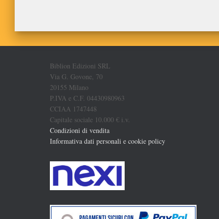
Biblion Edizioni SRL
Via G. Govone, 70
20155 Milano
P.IVA e C.F. 04430980963
CCIAA 1747448
Capitale sociale 10.000 € i.v.
Condizioni di vendita
Informativa dati personali e cookie policy