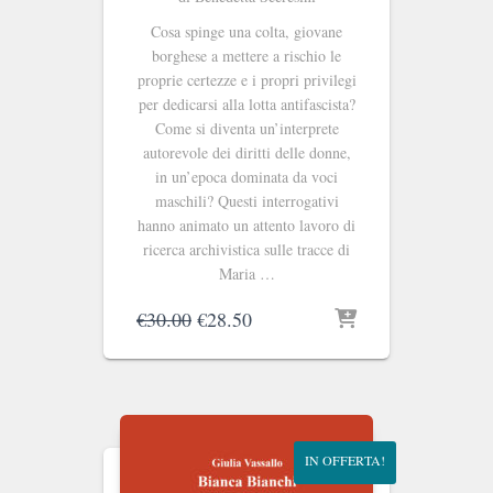
Cosa spinge una colta, giovane
borghese a mettere a rischio le
proprie certezze e i propri privilegi
per dedicarsi alla lotta antifascista?
Come si diventa un’interprete
autorevole dei diritti delle donne,
in un’epoca dominata da voci
maschili? Questi interrogativi
hanno animato un attento lavoro di
ricerca archivistica sulle tracce di
Maria …
Il
Il
€
30.00
€
28.50
prezzo
prezzo
originale
attuale
era:
è:
€30.00.
€28.50.
IN OFFERTA!