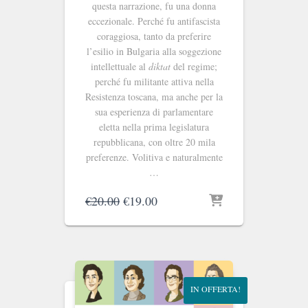
questa narrazione, fu una donna
eccezionale. Perché fu antifascista
coraggiosa, tanto da preferire
l’esilio in Bulgaria alla soggezione
intellettuale al
diktat
del regime;
perché fu militante attiva nella
Resistenza toscana, ma anche per la
sua esperienza di parlamentare
eletta nella prima legislatura
repubblicana, con oltre 20 mila
preferenze. Volitiva e naturalmente
…
Il
Il
€
20.00
€
19.00
prezzo
prezzo
originale
attuale
era:
è:
€20.00.
€19.00.
IN OFFERTA!