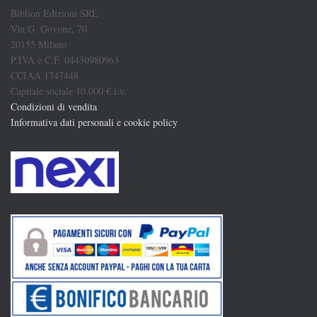
Biblion Edizioni SRL
Via G. Govone, 70
20155 Milano
P.IVA e C.F. 04430980963
CCIAA 1747448
Capitale sociale 10.000 € i.v.
Condizioni di vendita
Informativa dati personali e cookie policy