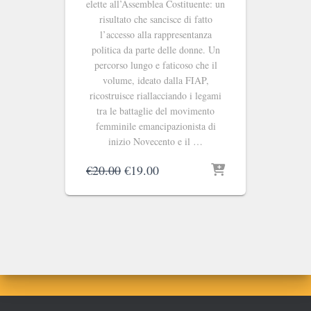
elette all’Assemblea Costituente: un
risultato che sancisce di fatto
l’accesso alla rappresentanza
politica da parte delle donne. Un
percorso lungo e faticoso che il
volume, ideato dalla FIAP,
ricostruisce riallacciando i legami
tra le battaglie del movimento
femminile emancipazionista di
inizio Novecento e il …
Il
Il
€
20.00
€
19.00
prezzo
prezzo
originale
attuale
era:
è:
€20.00.
€19.00.