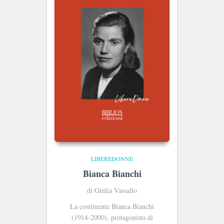
LIBEREDONNE
Bianca Bianchi
di Giulia Vassallo
La costituente Bianca Bianchi
(1914-2000), protagonista di