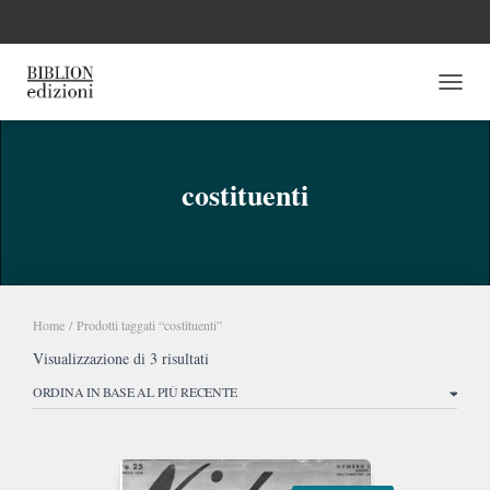
NAVI
costituenti
Home
/ Prodotti taggati “costituenti”
Ordina
Visualizzazione di 3 risultati
in
base
al
più
recente