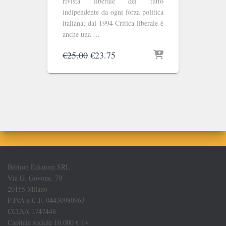
rivista liberale del tutto
indipendente da ogni forza politica
italiana; dal 1994 Critica liberale è
anche una …
Il
Il
€
25.00
€
23.75
prezzo
prezzo
originale
attuale
era:
è:
€25.00.
€23.75.
Biblion Edizioni SRL
Via G. Govone, 70
20155 Milano
P.IVA e C.F. 04430980963
CCIAA 1747448
Capitale sociale 10.000 € i.v.