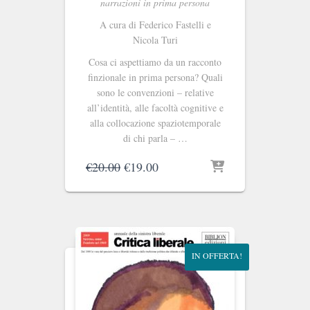
narrazioni in prima persona
A cura di
Federico Fastelli e
Nicola Turi
Cosa ci aspettiamo da un racconto
finzionale in prima persona? Quali
sono le convenzioni – relative
all’identità, alle facoltà cognitive e
alla collocazione spaziotemporale
di chi parla – …
Il
Il
€
20.00
€
19.00
prezzo
prezzo
originale
attuale
era:
è:
€20.00.
€19.00.
IN OFFERTA!