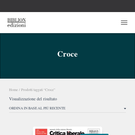
NAVI
Croce
Home
/ Prodotti taggati “Croce”
Visualizzazione del risultato