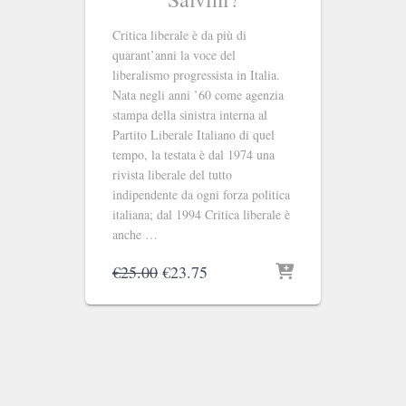
Critica liberale è da più di
quarant’anni la voce del
liberalismo progressista in Italia.
Nata negli anni ’60 come agenzia
stampa della sinistra interna al
Partito Liberale Italiano di quel
tempo, la testata è dal 1974 una
rivista liberale del tutto
indipendente da ogni forza politica
italiana; dal 1994 Critica liberale è
anche …
Il
Il
€
25.00
€
23.75
prezzo
prezzo
originale
attuale
era:
è:
€25.00.
€23.75.