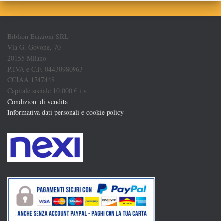
Biblion Edizioni SRL
Via G. Govone, 70
20155 Milano
P.IVA e C.F. 04430980963
CCIAA 1747448
Capitale sociale 10.000 € i.v.
Condizioni di vendita
Informativa dati personali e cookie policy